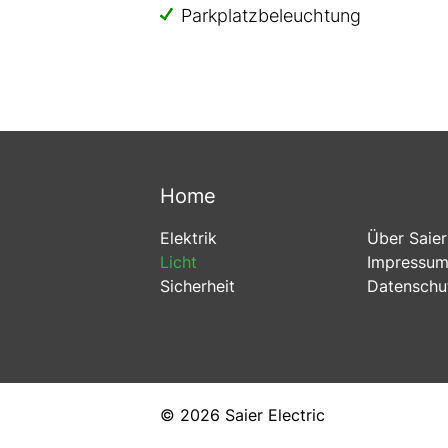
Parkplatzbeleuchtung
Navigation
Home
überspringen
Navigatio
Elektrik
Über Saier
übersprin
Licht
Impressu
Sicherheit
Datenschu
© 2026 Saier Electric