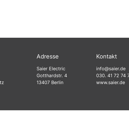
Adresse
Kontakt
n
Saier Electric
info@saier.de
gen
m
Gotthardstr. 4
030. 41 72 74 
tz
13407 Berlin
www.saier.de