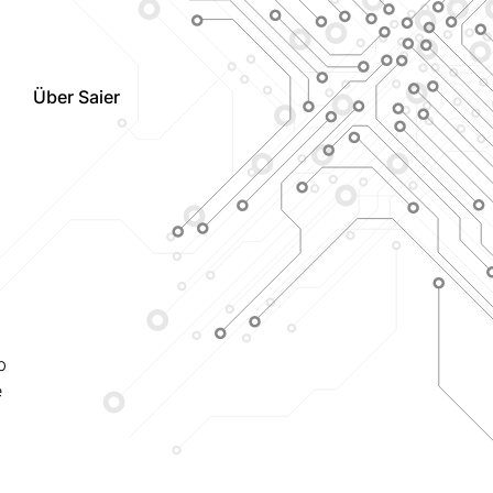
Über Saier
b
e