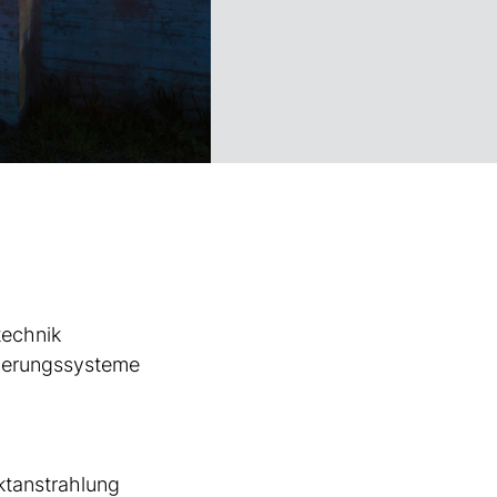
technik
euerungssysteme
tanstrahlung